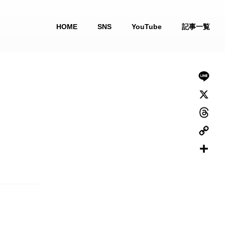
HOME
SNS
YouTube
記事一覧
L
i
X
n
T
e
h
C
r
o
共
e
p
有
a
y
d
】
L
s
i