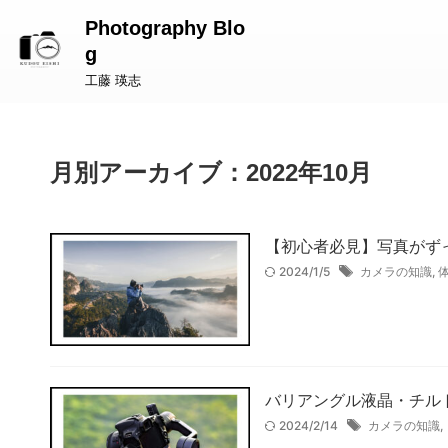
Photography Blo
g
工藤 瑛志
月別アーカイブ：2022年10月
【初心者必見】写真がず
2024/1/5
カメラの知識
,
バリアングル液晶・チル
2024/2/14
カメラの知識
,