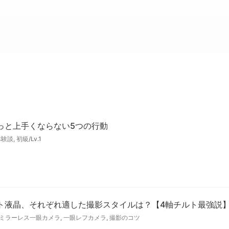
っと上手くならない5つの行動
体験談
,
初級/Lv.1
ト液晶、それぞれ適した撮影スタイルは？【4軸チルト最強説
ミラーレス一眼カメラ
,
一眼レフカメラ
,
撮影のコツ