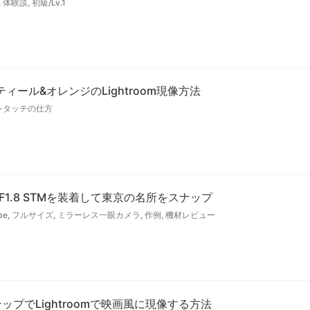
,
体験談
,
初級/Lv.1
ール&オレンジのLightroom現像方法
レタッチの仕方
mm F1.8 STMを装着して東京の名所をスナップ
be
,
フルサイズ
,
ミラーレス一眼カメラ
,
作例
,
機材レビュー
プでLightroomで映画風に現像する方法