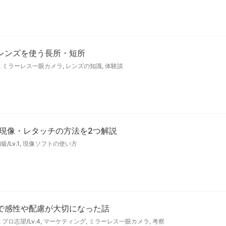
レンズを使う長所・短所
,
ミラーレス一眼カメラ
,
レンズの知識
,
体験談
】一括現像・レタッチの方法を2つ解説
級/Lv.1
,
現像ソフトの使い方
及で感性や配慮が大切になった話
,
プロ志望/Lv.4
,
マーケティング
,
ミラーレス一眼カメラ
,
考察