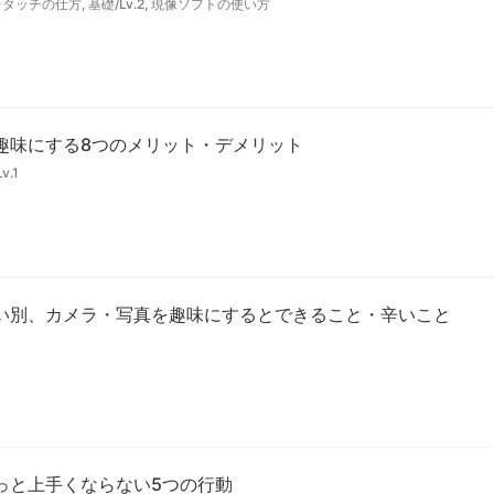
レタッチの仕方
,
基礎/Lv.2
,
現像ソフトの使い方
趣味にする8つのメリット・デメリット
v.1
い別、カメラ・写真を趣味にするとできること・辛いこと
っと上手くならない5つの行動