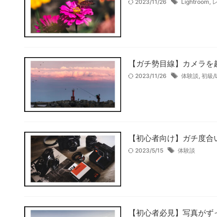
2023/11/26
Lightroom
,
【ガチ勢目線】カメラを
2023/11/26
体験談
,
初級/L
【初心者向け】ガチ度合
2023/5/15
体験談
【初心者必見】写真がず