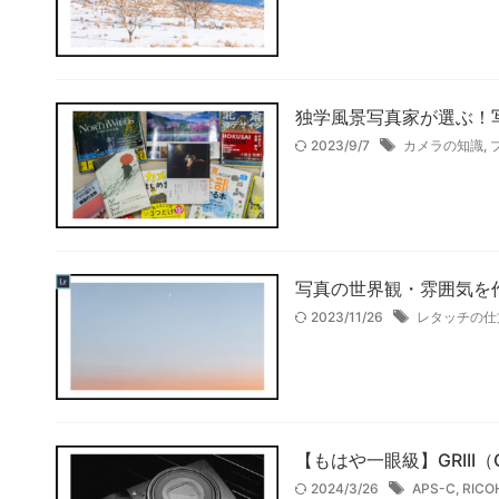
独学風景写真家が選ぶ！写
2023/9/7
カメラの知識
,
写真の世界観・雰囲気を作る
2023/11/26
レタッチの仕
【もはや一眼級】GRIII
2024/3/26
APS-C
,
RICO