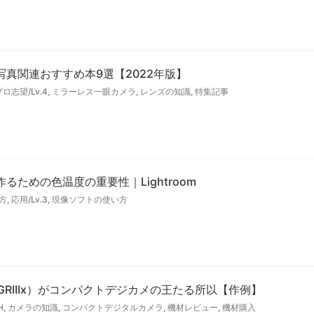
真関連おすすめ本9選【2022年版】
プロ志望/Lv.4
,
ミラーレス一眼カメラ
,
レンズの知識
,
特集記事
ための色温度の重要性｜Lightroom
方
,
応用/Lv.3
,
現像ソフトの使い方
（GRIIIx）がコンパクトデジカメの王たる所以【作例】
H
,
カメラの知識
,
コンパクトデジタルカメラ
,
機材レビュー
,
機材購入