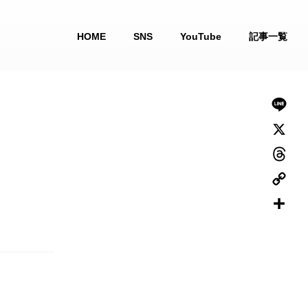
HOME
SNS
YouTube
記事一覧
L
i
X
n
T
e
h
C
r
o
共
e
p
有
a
y
d
L
s
i