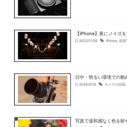
【iPhone】夜にノイ
2023/11/26
iPhone
,
基礎/
日中・明るい環境での動
2024/3/18
カメラの知識
,
写真で違和感なく色を鮮やか