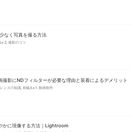
ズを少なく写真を撮る方法
Lv.2
,
撮影のコツ
画撮影にNDフィルターが必要な理由と装着によるデメリット
レンズの知識
,
初級/Lv.1
,
動画制作
に現像する方法｜Lightroom