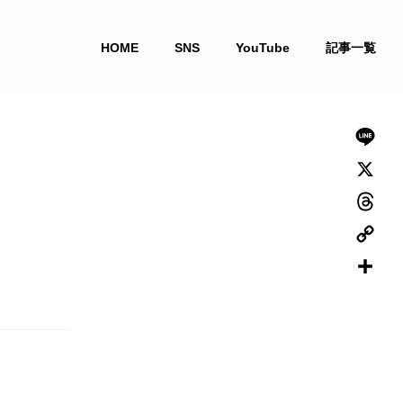
HOME
SNS
YouTube
記事一覧
L
i
X
n
T
e
h
C
r
o
共
e
p
有
a
y
d
L
s
i