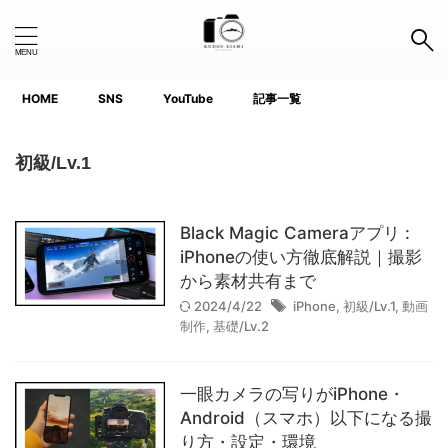
工藤 瑛志
HOME
SNS
YouTube
記事一覧
Search Button
Search
for:
初級/Lv.1
タグ
Black Magic Cameraアプリ :
1.0インチ以下
APS-C
Canon
Fujifilm
GoPro
iPhoneの使い方徹底解説｜撮影
から素材共有まで
iPhone
Lightroom
Nikon
Photoshop
2024/4/22
iPhone
,
初級/Lv.1
,
動画
制作
,
基礎/Lv.2
Premiere Pro
ProGrade
SanDisk
SIGMA
SIRUI
SONY
TTArtisan
一眼カメラの写りがiPhone・
voigtlander(フォクトレンダー)
YouTube
Android（スマホ）以下になる撮
り方・設定・環境