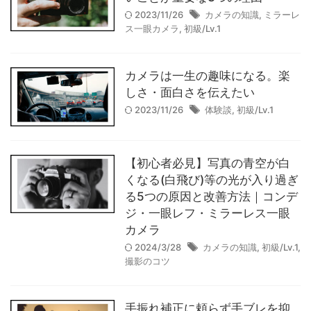
【作例】voigtlander(フォクト
2023/11/26
カメラの知識
,
ミラーレ
レンダー) NOKTON classic
ス一眼カメラ
,
初級/Lv.1
40mm F1.4で撮影した写真たち
2025/9/20
カメラは一生の趣味になる。楽
しさ・面白さを伝えたい
【作例】SIGMA fp Lで撮影し
2023/11/26
体験談
,
初級/Lv.1
た写真たち
2025/4/10
【初心者必見】写真の青空が白
くなる(白飛び)等の光が入り過ぎ
【レビュー】SIGMA DP2
る5つの原因と改善方法｜コンデ
Merrillを3ヶ月使ったリアルな
ジ・一眼レフ・ミラーレス一眼
カメラ
感想｜作例｜コンデジの完成系
2025/3/30
2024/3/28
カメラの知識
,
初級/Lv.1
,
撮影のコツ
手振れ補正に頼らず手ブレを抑