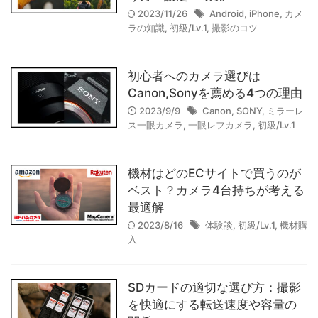
オールドレンズ
カメラの知識
2023/11/26
Android
,
iPhone
,
カメ
ラの知識
,
初級/Lv.1
,
撮影のコツ
コンパクトデジタルカメラ
フルサイズ
プリセット
プロ志望/Lv.4
マイクロフォーサーズ
マニュアルレンズ
初心者へのカメラ選びは
Canon,Sonyを薦める4つの理由
マーケティング
ミラーレス一眼カメラ
レコーダー
2023/9/9
Canon
,
SONY
,
ミラーレ
ス一眼カメラ
,
一眼レフカメラ
,
初級/Lv.1
レタッチの仕方
レンズの知識
一眼レフカメラ
体験談
作例
作例集
初級/Lv.1
動画制作
機材はどのECサイトで買うのが
ベスト？カメラ4台持ちが考える
基礎/Lv.2
応用/Lv.3
撮影のコツ
機材レビュー
最適解
機材購入
特集記事
現像ソフトの使い方
考察
2023/8/16
体験談
,
初級/Lv.1
,
機材購
入
SDカードの適切な選び方：撮影
【実写レビュー】Sigma fp Lと
を快適にする転送速度や容量の