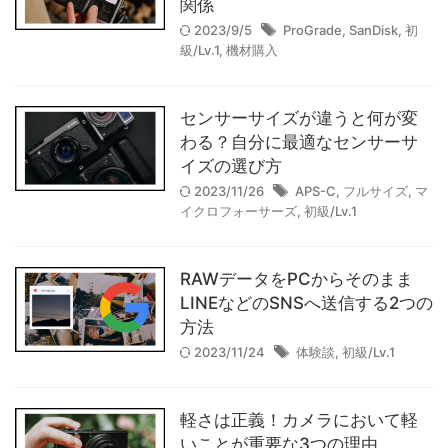
APO-LANTHAR 35mm F2の組
関係
み合わせは"最高"だった。｜作
2023/9/5
ProGrade
,
SanDisk
,
初
級/Lv.1
,
機材購入
例
2025/10/15
センサーサイズが違うと何が変
わる？自分に最適なセンサーサ
【作例】voigtlander(フォクト
イズの選び方
レンダー) APO-
2023/11/26
APS-C
,
フルサイズ
,
マ
LANTHAR35mm F2
イクロフォーサーズ
,
初級/Lv.1
Asphericalで撮影した写真たち
2025/9/20
RAWデータをPCからそのまま
LINEなどのSNSへ送信する2つの
【高原】人生で一度は見たい、
方法
長野の絶景旅｜長門・霧ヶ峰・
2023/11/24
体験談
,
初級/Lv.1
原村（八ヶ岳）
2025/9/6
軽さは正義！カメラにおいて軽
いことが重要な3つの理由