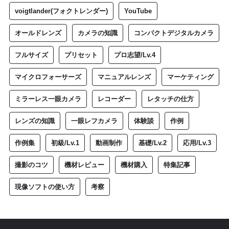
voigtlander(フォクトレンダー)
YouTube
オールドレンズ
カメラの知識
コンパクトデジタルカメラ
フルサイズ
プリセット
プロ志望/Lv.4
マイクロフォーサーズ
マニュアルレンズ
マーケティング
ミラーレス一眼カメラ
レコーダー
レタッチの仕方
レンズの知識
一眼レフカメラ
体験談
作例
作例集
初級/Lv.1
動画制作
基礎/Lv.2
応用/Lv.3
撮影のコツ
機材レビュー
機材購入
特集記事
現像ソフトの使い方
考察