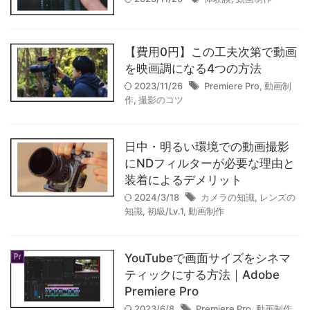
40mm F1.4で撮影した写真たち
2025/9/20
【費用0円】この工夫次第で動画
を映画調になる4つの方法
【作例】SIGMA fp Lで撮影し
2023/11/26
Premiere Pro
,
動画制
た写真たち
作
,
撮影のコツ
2025/4/10
日中・明るい環境での動画撮影
にNDフィルターが必要な理由と
【レビュー】SIGMA DP2
装着によるデメリット
Merrillを3ヶ月使ったリアルな
2024/3/18
カメラの知識
,
レンズの
感想｜作例｜コンデジの完成系
知識
,
初級/Lv.1
,
動画制作
2025/3/30
YouTubeで画面サイズをシネマ
ティックにする方法｜Adobe
Premiere Pro
2023/6/8
Premiere Pro
,
動画制作