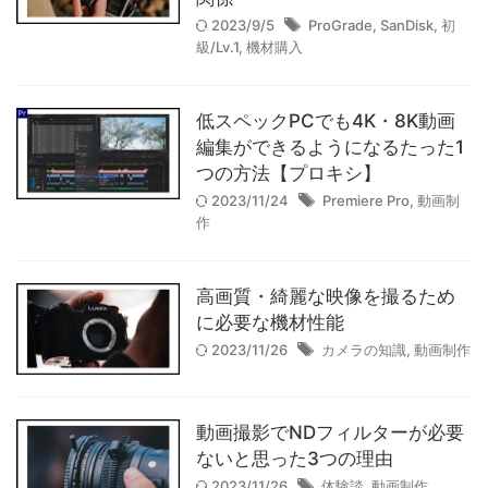
例
2023/9/5
ProGrade
,
SanDisk
,
初
2025/10/15
級/Lv.1
,
機材購入
【作例】voigtlander(フォクト
低スペックPCでも4K・8K動画
レンダー) APO-
編集ができるようになるたった1
つの方法【プロキシ】
LANTHAR35mm F2
2023/11/24
Premiere Pro
,
動画制
Asphericalで撮影した写真たち
作
2025/9/20
高画質・綺麗な映像を撮るため
【高原】人生で一度は見たい、
に必要な機材性能
長野の絶景旅｜長門・霧ヶ峰・
2023/11/26
カメラの知識
,
動画制作
原村（八ヶ岳）
2025/9/6
動画撮影でNDフィルターが必要
【作例】voigtlander(フォクト
ないと思った3つの理由
レンダー) NOKTON classic
2023/11/26
体験談
,
動画制作