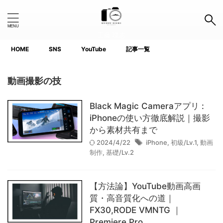
工藤 瑛志
HOME
SNS
YouTube
記事一覧
Search Button
Search
for:
動画撮影の技
タグ
Black Magic Cameraアプリ :
iPhoneの使い方徹底解説｜撮影
1.0インチ以下
APS-C
Canon
Fujifilm
GoPro
から素材共有まで
iPhone
Lightroom
Nikon
Photoshop
2024/4/22
iPhone
,
初級/Lv.1
,
動画
制作
,
基礎/Lv.2
Premiere Pro
ProGrade
SanDisk
SIGMA
SIRUI
SONY
TTArtisan
【方法論】YouTube動画高画
質・高音質化への道｜
voigtlander(フォクトレンダー)
YouTube
FX30,RODE VMNTG ｜
Premiere Pro