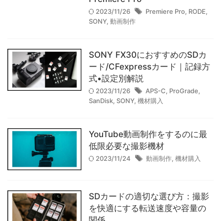
オールドレンズ
カメラの知識
2023/11/26
Premiere Pro
,
RODE
,
SONY
,
動画制作
コンパクトデジタルカメラ
フルサイズ
プリセット
プロ志望/Lv.4
マイクロフォーサーズ
マニュアルレンズ
SONY FX30におすすめのSDカ
ード/CFexpressカード｜記録方
マーケティング
ミラーレス一眼カメラ
レコーダー
式•設定別解説
レタッチの仕方
レンズの知識
一眼レフカメラ
2023/11/26
APS-C
,
ProGrade
,
SanDisk
,
SONY
,
機材購入
体験談
作例
作例集
初級/Lv.1
動画制作
基礎/Lv.2
応用/Lv.3
撮影のコツ
機材レビュー
YouTube動画制作をするのに最
低限必要な撮影機材
機材購入
特集記事
現像ソフトの使い方
考察
2023/11/24
動画制作
,
機材購入
【実写レビュー】Sigma fp Lと
SDカードの適切な選び方：撮影
APO-LANTHAR 35mm F2の組
を快適にする転送速度や容量の
み合わせは"最高"だった。｜作
関係