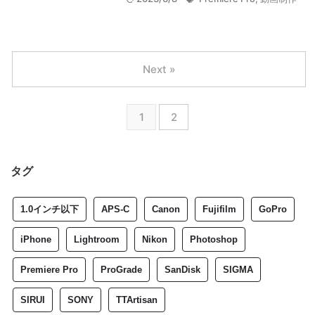
Next »
1
2
タグ
1.0インチ以下
APS-C
Canon
Fujifilm
GoPro
iPhone
Lightroom
Nikon
Photoshop
Premiere Pro
ProGrade
SanDisk
SIGMA
SIRUI
SONY
TTArtisan