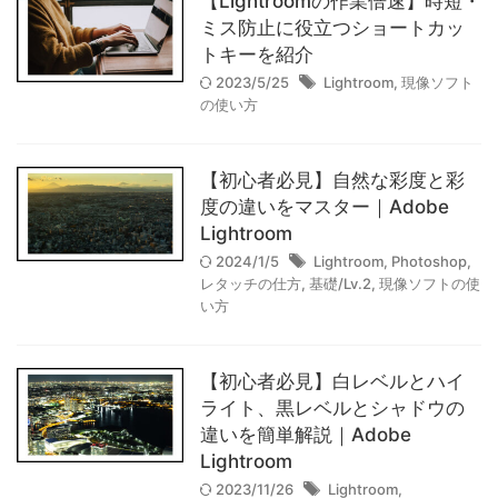
【Lightroomの作業倍速】時短・
APO-LANTHAR 35mm F2の組
ミス防止に役立つショートカッ
み合わせは"最高"だった。｜作
トキーを紹介
例
2023/5/25
Lightroom
,
現像ソフト
2025/10/15
の使い方
【作例】voigtlander(フォクト
【初心者必見】自然な彩度と彩
レンダー) APO-
度の違いをマスター｜Adobe
LANTHAR35mm F2
Lightroom
Asphericalで撮影した写真たち
2024/1/5
Lightroom
,
Photoshop
,
2025/9/20
レタッチの仕方
,
基礎/Lv.2
,
現像ソフトの使
い方
【高原】人生で一度は見たい、
長野の絶景旅｜長門・霧ヶ峰・
【初心者必見】白レベルとハイ
ライト、黒レベルとシャドウの
原村（八ヶ岳）
違いを簡単解説｜Adobe
2025/9/6
Lightroom
2023/11/26
Lightroom
,