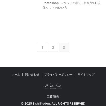
【作例】voigtlander(フォクト
Photoshop
,
レタッチの仕方
,
初級/Lv.1
,
現
像ソフトの使い方
レンダー) NOKTON classic
40mm F1.4で撮影した写真たち
2025/9/20
【作例】SIGMA fp Lで撮影し
た写真たち
1
2
3
2025/4/10
【レビュー】SIGMA DP2
Merrillを3ヶ月使ったリアルな
ホーム
問い合わせ
プライバシーポリシー
サイトマップ
感想｜作例｜コンデジの完成系
2025/3/30
工藤 瑛志
© 2025 Eishi Kudou. ALL RIGHTS RESERVED