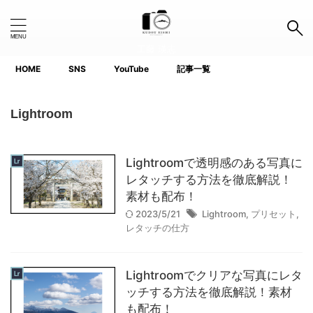
工藤 瑛志
HOME
SNS
YouTube
記事一覧
Search Button
Search
for:
Lightroom
タグ
Lightroomで透明感のある写真に
1.0インチ以下
APS-C
Canon
Fujifilm
GoPro
レタッチする方法を徹底解説！
素材も配布！
iPhone
Lightroom
Nikon
Photoshop
2023/5/21
Lightroom
,
プリセット
,
レタッチの仕方
Premiere Pro
ProGrade
SanDisk
SIGMA
SIRUI
SONY
TTArtisan
Lightroomでクリアな写真にレタ
voigtlander(フォクトレンダー)
YouTube
ッチする方法を徹底解説！素材
も配布！