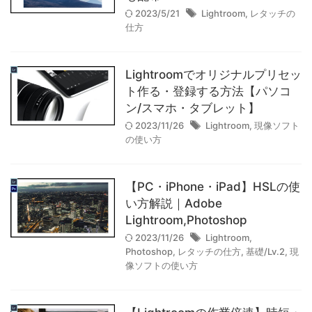
オールドレンズ
カメラの知識
2023/5/21
Lightroom
,
レタッチの
仕方
コンパクトデジタルカメラ
フルサイズ
プリセット
プロ志望/Lv.4
マイクロフォーサーズ
マニュアルレンズ
Lightroomでオリジナルプリセッ
ト作る・登録する方法【パソコ
マーケティング
ミラーレス一眼カメラ
レコーダー
ン/スマホ・タブレット】
2023/11/26
Lightroom
,
現像ソフト
レタッチの仕方
レンズの知識
一眼レフカメラ
の使い方
体験談
作例
作例集
初級/Lv.1
動画制作
【PC・iPhone・iPad】HSLの使
基礎/Lv.2
応用/Lv.3
撮影のコツ
機材レビュー
い方解説｜Adobe
機材購入
特集記事
現像ソフトの使い方
考察
Lightroom,Photoshop
2023/11/26
Lightroom
,
Photoshop
,
レタッチの仕方
,
基礎/Lv.2
,
現
像ソフトの使い方
【実写レビュー】Sigma fp Lと