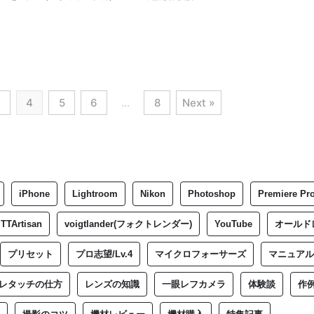
3
4
5
6
…
8
Next »
iPhone
Lightroom
Nikon
Photoshop
Premiere Pr
TTArtisan
voigtlander(フォクトレンダー)
YouTube
オールド
プリセット
プロ志望/Lv.4
マイクロフォーサーズ
マニュアル
レタッチの仕方
レンズの知識
一眼レフカメラ
体験談
作