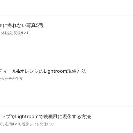
ホに撮れない写真5選
,
体験談
,
初級/Lv.1
ール&オレンジのLightroom現像方法
レタッチの仕方
プでLightroomで映画風に現像する方法
方
,
応用/Lv.3
,
現像ソフトの使い方