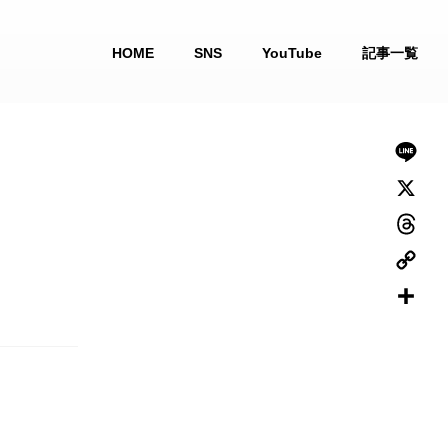
HOME
SNS
YouTube
記事一覧
L
i
X
n
T
e
h
C
r
o
共
e
p
有
a
y
d
L
s
i