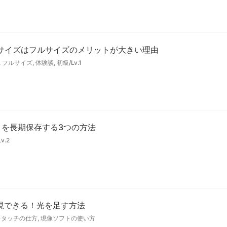
サイズはフルサイズのメリットが大きい理由
,
フルサイズ
,
体験談
,
初級/Lv.1
ータを長期保存する3つの方法
v.2
を表現できる！光を足す方法
レタッチの仕方
,
現像ソフトの使い方