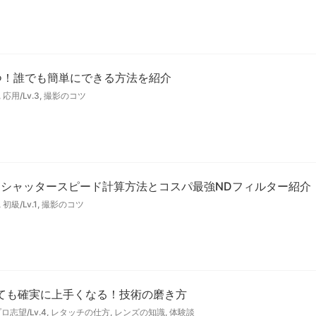
つ！誰でも簡単にできる方法を紹介
,
応用/Lv.3
,
撮影のコツ
、シャッタースピード計算方法とコスパ最強NDフィルター紹介
,
初級/Lv.1
,
撮影のコツ
ても確実に上手くなる！技術の磨き方
ロ志望/Lv.4
,
レタッチの仕方
,
レンズの知識
,
体験談