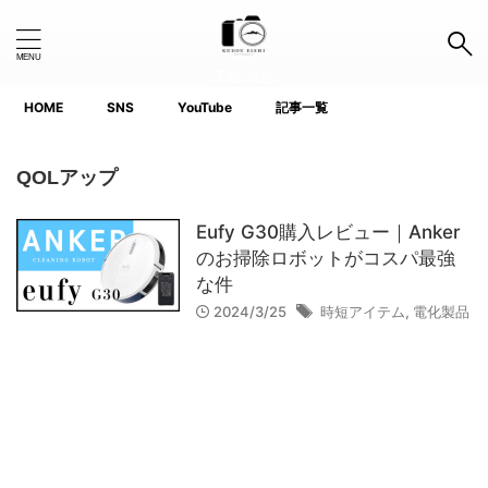
工藤 瑛志
HOME
SNS
YouTube
記事一覧
Search Button
Search
for:
QOLアップ
タグ
Eufy G30購入レビュー｜Anker
のお掃除ロボットがコスパ最強
1.0インチ以下
APS-C
Canon
Fujifilm
GoPro
な件
iPhone
Lightroom
Nikon
Photoshop
2024/3/25
時短アイテム
,
電化製品
Premiere Pro
ProGrade
SanDisk
SIGMA
SIRUI
SONY
TTArtisan
voigtlander(フォクトレンダー)
YouTube