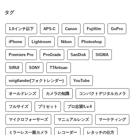
オールドレンズ
カメラの知識
タグ
コンパクトデジタルカメラ
フルサイズ
プリセット
プロ志望/Lv.4
マイクロフォーサーズ
マニュアルレンズ
1.0インチ以下
APS-C
Canon
Fujifilm
GoPro
マーケティング
ミラーレス一眼カメラ
レコーダー
iPhone
Lightroom
Nikon
Photoshop
レタッチの仕方
レンズの知識
一眼レフカメラ
Premiere Pro
ProGrade
SanDisk
SIGMA
体験談
作例
作例集
初級/Lv.1
動画制作
SIRUI
SONY
TTArtisan
基礎/Lv.2
応用/Lv.3
撮影のコツ
機材レビュー
voigtlander(フォクトレンダー)
YouTube
機材購入
特集記事
現像ソフトの使い方
考察
オールドレンズ
カメラの知識
コンパクトデジタルカメラ
フルサイズ
プリセット
プロ志望/Lv.4
【実写レビュー】Sigma fp Lと
マイクロフォーサーズ
マニュアルレンズ
マーケティング
APO-LANTHAR 35mm F2の組
み合わせは"最高"だった。｜作
ミラーレス一眼カメラ
レコーダー
レタッチの仕方