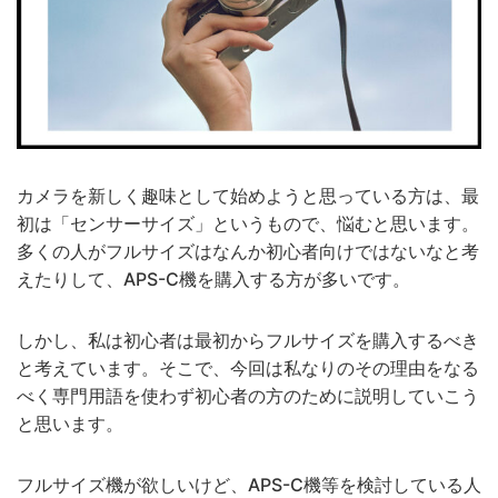
APO-LANTHAR 35mm F2の組
み合わせは"最高"だった。｜作
例
2025/10/15
【作例】voigtlander(フォクト
レンダー) APO-
カメラを新しく趣味として始めようと思っている方は、最
LANTHAR35mm F2
初は「センサーサイズ」というもので、悩むと思います。
多くの人がフルサイズはなんか初心者向けではないなと考
Asphericalで撮影した写真たち
えたりして、APS-C機を購入する方が多いです。
2025/9/20
しかし、私は初心者は最初からフルサイズを購入するべき
【高原】人生で一度は見たい、
と考えています。そこで、今回は私なりのその理由をなる
長野の絶景旅｜長門・霧ヶ峰・
べく専門用語を使わず初心者の方のために説明していこう
原村（八ヶ岳）
と思います。
2025/9/6
フルサイズ機が欲しいけど、APS-C機等を検討している人