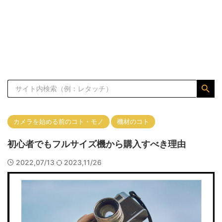
オールドレンズ
カメラの知識
コンパクトデジタルカメラ
フルサイズ
プリセット
プロ志望/Lv.4
マイクロフォーサーズ
マニュアルレンズ
マーケティング
ミラーレス一眼カメラ
レコーダー
Search Button
Search
for:
レタッチの仕方
レンズの知識
一眼レフカメラ
体験談
作例
作例集
初級/Lv.1
動画制作
カメラを始める前のコト・モノ
機材のコト
基礎/Lv.2
応用/Lv.3
撮影のコツ
機材レビュー
初心者でもフルサイズ機から購入すべき理由
機材購入
特集記事
現像ソフトの使い方
考察
2022,07/13
2023,11/26
【実写レビュー】Sigma fp Lと