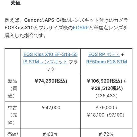
売値
例えば、CanonのAPS-C機のレンズキット付きのカメラ
EOSKissX10とフルサイズ機の
EOSRP
と単焦点レンズを
購入した場合です。
EOS Kiss X10 EF-S18-55
EOS RP ボディ
＋
IS STM レンズキット
ブラ
RF50mm F1.8 STM
ック
新品
￥74,250(税込)
￥106,920(税込)＋
（買
￥28,512(税込)
値）
（135,432）
中古
￥47,000
￥79,000＋
（売
￥18,100（97,100）
値）
売値/
約63％
約72％