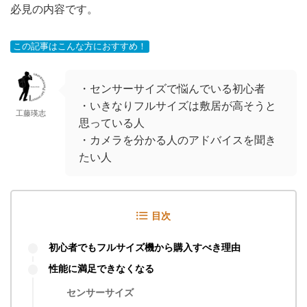
【作例】voigtlander(フォクト
必見の内容です。
レンダー) NOKTON classic
40mm F1.4で撮影した写真たち
この記事はこんな方におすすめ！
2025/9/20
・センサーサイズで悩んでいる初心者
【作例】SIGMA fp Lで撮影し
・いきなりフルサイズは敷居が高そうと
工藤瑛志
た写真たち
思っている人
2025/4/10
・カメラを分かる人のアドバイスを聞き
たい人
【レビュー】SIGMA DP2
Merrillを3ヶ月使ったリアルな
目次
感想｜作例｜コンデジの完成系
2025/3/30
初心者でもフルサイズ機から購入すべき理由
性能に満足できなくなる
センサーサイズ