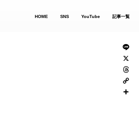
HOME
SNS
YouTube
記事一覧
L
i
X
n
T
e
h
C
r
o
共
e
p
有
a
y
d
L
s
i