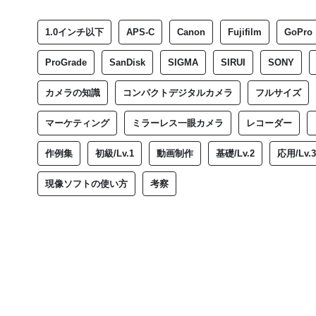
1.0インチ以下
APS-C
Canon
Fujifilm
GoPro
ProGrade
SanDisk
SIGMA
SIRUI
SONY
カメラの知識
コンパクトデジタルカメラ
フルサイズ
マーケティング
ミラーレス一眼カメラ
レコーダー
作例集
初級/Lv.1
動画制作
基礎/Lv.2
応用/Lv.3
現像ソフトの使い方
考察