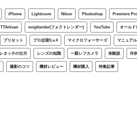
iPhone
Lightroom
Nikon
Photoshop
Premiere Pr
TTArtisan
voigtlander(フォクトレンダー)
YouTube
オールド
プリセット
プロ志望/Lv.4
マイクロフォーサーズ
マニュアル
レタッチの仕方
レンズの知識
一眼レフカメラ
体験談
作
撮影のコツ
機材レビュー
機材購入
特集記事