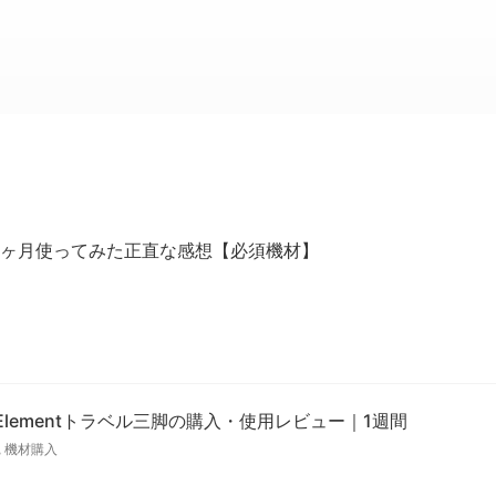
を２ヶ月使ってみた正直な感想【必須機材】
o Elementトラベル三脚の購入・使用レビュー｜1週間
,
機材購入