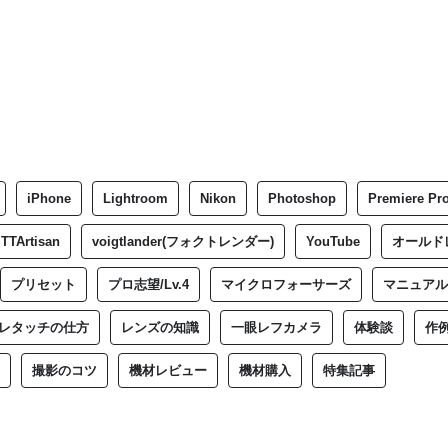
iPhone
Lightroom
Nikon
Photoshop
Premiere Pr
TTArtisan
voigtlander(フォクトレンダー)
YouTube
オールド
プリセット
プロ志望/Lv.4
マイクロフォーサーズ
マニュアル
レタッチの仕方
レンズの知識
一眼レフカメラ
体験談
作
撮影のコツ
機材レビュー
機材購入
特集記事