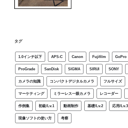
タグ
1.0インチ以下
APS-C
Canon
Fujifilm
GoPro
ProGrade
SanDisk
SIGMA
SIRUI
SONY
カメラの知識
コンパクトデジタルカメラ
フルサイズ
マーケティング
ミラーレス一眼カメラ
レコーダー
作例集
初級/Lv.1
動画制作
基礎/Lv.2
応用/Lv.3
現像ソフトの使い方
考察