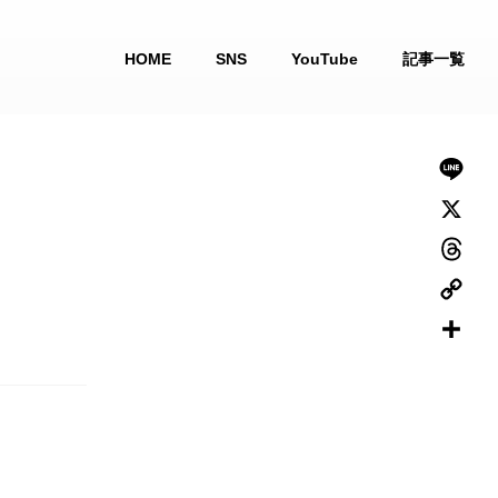
HOME
SNS
YouTube
記事一覧
L
i
X
n
T
e
h
C
r
o
共
e
p
有
a
y
d
L
s
i