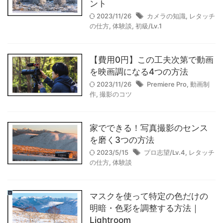
APO-LANTHAR 35mm F2の組
ント
み合わせは"最高"だった。｜作
2023/11/26
カメラの知識
,
レタッチ
の仕方
,
体験談
,
初級/Lv.1
例
2025/10/15
【費用0円】この工夫次第で動画
を映画調になる4つの方法
【作例】voigtlander(フォクト
2023/11/26
Premiere Pro
,
動画制
レンダー) APO-
作
,
撮影のコツ
LANTHAR35mm F2
Asphericalで撮影した写真たち
2025/9/20
家でできる！写真撮影のセンス
を磨く3つの方法
2023/5/15
プロ志望/Lv.4
,
レタッチ
【高原】人生で一度は見たい、
の仕方
,
体験談
長野の絶景旅｜長門・霧ヶ峰・
原村（八ヶ岳）
マスクを使って特定の色だけの
2025/9/6
明暗・色彩を調整する方法｜
Lightroom