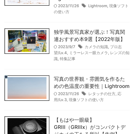
【作例】voigtlander(フォクト
2023/11/26
Lightroom
,
現像ソフト
レンダー) NOKTON classic
の使い方
40mm F1.4で撮影した写真たち
2025/9/20
独学風景写真家が選ぶ！写真関
連おすすめ本9選【2022年版】
【作例】SIGMA fp Lで撮影し
2023/9/7
カメラの知識
,
プロ志
望/Lv.4
た写真たち
,
ミラーレス一眼カメラ
,
レンズの知
識
,
特集記事
2025/4/10
写真の世界観・雰囲気を作るた
【レビュー】SIGMA DP2
めの色温度の重要性｜Lightroom
Merrillを3ヶ月使ったリアルな
2023/11/26
レタッチの仕方
,
応
感想｜作例｜コンデジの完成系
用/Lv.3
,
現像ソフトの使い方
2025/3/30
【もはや一眼級】
GRIII（GRIIIx）がコンパクトデ