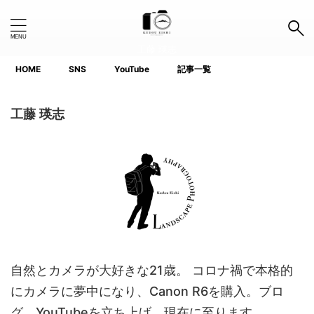
工藤 瑛志
HOME
SNS
YouTube
記事一覧
Search Button
Search
for:
工藤 瑛志
タグ
1.0インチ以下
APS-C
Canon
Fujifilm
GoPro
iPhone
Lightroom
Nikon
Photoshop
Premiere Pro
ProGrade
SanDisk
SIGMA
SIRUI
SONY
TTArtisan
自然とカメラが大好きな21歳。 コロナ禍で本格的
にカメラに夢中になり、Canon R6を購入。ブロ
voigtlander(フォクトレンダー)
YouTube
グ、YouTubeを立ち上げ、現在に至ります。