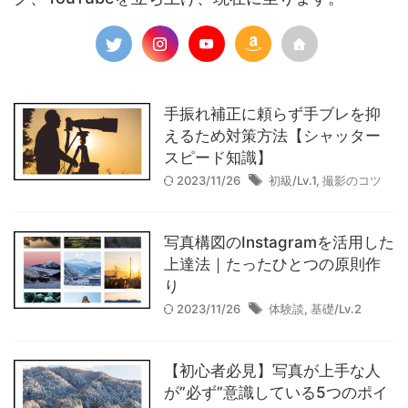
オールドレンズ
カメラの知識
コンパクトデジタルカメラ
フルサイズ
プリセット
プロ志望/Lv.4
マイクロフォーサーズ
マニュアルレンズ
手振れ補正に頼らず手ブレを抑
マーケティング
ミラーレス一眼カメラ
レコーダー
えるため対策方法【シャッター
スピード知識】
レタッチの仕方
レンズの知識
一眼レフカメラ
2023/11/26
初級/Lv.1
,
撮影のコツ
体験談
作例
作例集
初級/Lv.1
動画制作
写真構図のInstagramを活用した
基礎/Lv.2
応用/Lv.3
撮影のコツ
機材レビュー
上達法｜たったひとつの原則作
機材購入
特集記事
現像ソフトの使い方
考察
り
2023/11/26
体験談
,
基礎/Lv.2
【初心者必見】写真が上手な人
【実写レビュー】Sigma fp Lと
が”必ず”意識している5つのポイ