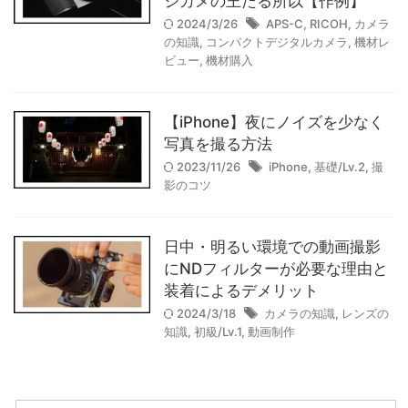
ジカメの王たる所以【作例】
2024/3/26
APS-C
,
RICOH
,
カメラ
の知識
,
コンパクトデジタルカメラ
,
機材レ
ビュー
,
機材購入
【iPhone】夜にノイズを少なく
写真を撮る方法
2023/11/26
iPhone
,
基礎/Lv.2
,
撮
影のコツ
日中・明るい環境での動画撮影
にNDフィルターが必要な理由と
装着によるデメリット
2024/3/18
カメラの知識
,
レンズの
知識
,
初級/Lv.1
,
動画制作