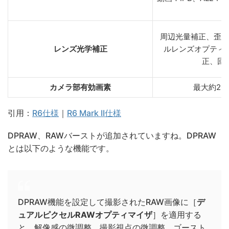
周辺光量補正、歪曲
レンズ光学補正
ルレンズオプティ
正、回
カメラ部有効画素
最大約20
引用：
R6仕様
｜
R6 Mark II仕様
DPRAW、RAWバーストが追加されていますね。DPRAW
とは以下のような機能です。
DPRAW機能を設定して撮影されたRAW画像に［
デ
ュアルピクセルRAWオプティマイザ
］を適用する
と、解像感の微調整、撮影視点の微調整、ゴースト