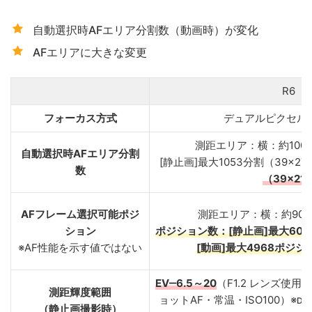
自動選択時AFエリア分割数（動画時）が変化
AFエリアに大きな変更
R6
フォーカス方式
デュアルピクセルCM
測距エリア：横：約100%
自動選択時AFエリア分割
[静止画]最大1053分割（39×27
数
（39×21
AFフレーム選択可能ポジ
測距エリア：横：約90%
ション
ポジション数：[静止画]最大607
※AF性能を示す値ではない
[動画]最大4968ポジシ
EV‒6.5～20
（F1.2 レンズ使用時
測距輝度範囲
ョットAF・常温・ISO100）※
DS
（静止画撮影時）