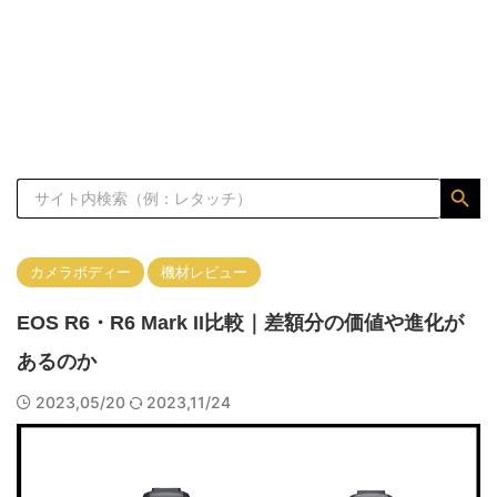
オールドレンズ
カメラの知識
コンパクトデジタルカメラ
フルサイズ
プリセット
プロ志望/Lv.4
マイクロフォーサーズ
マニュアルレンズ
マーケティング
ミラーレス一眼カメラ
レコーダー
Search Button
Search
for:
レタッチの仕方
レンズの知識
一眼レフカメラ
体験談
作例
作例集
初級/Lv.1
動画制作
カメラボディー
機材レビュー
基礎/Lv.2
応用/Lv.3
撮影のコツ
機材レビュー
EOS R6・R6 Mark II比較｜差額分の価値や進化が
機材購入
特集記事
現像ソフトの使い方
考察
あるのか
2023,05/20
2023,11/24
【実写レビュー】Sigma fp Lと