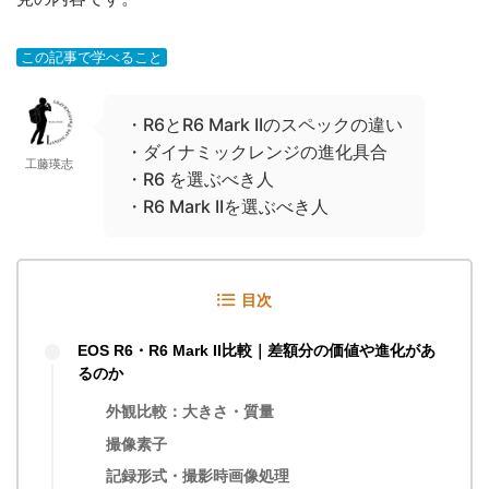
【作例】voigtlander(フォクト
レンダー) NOKTON classic
この記事で学べること
40mm F1.4で撮影した写真たち
2025/9/20
・R6とR6 Mark IIのスペックの違い
・ダイナミックレンジの進化具合
【作例】SIGMA fp Lで撮影し
工藤瑛志
・R6 を選ぶべき人
た写真たち
・R6 Mark IIを選ぶべき人
2025/4/10
【レビュー】SIGMA DP2
目次
Merrillを3ヶ月使ったリアルな
EOS R6・R6 Mark II比較｜差額分の価値や進化があ
感想｜作例｜コンデジの完成系
るのか
2025/3/30
外観比較：大きさ・質量
撮像素子
記録形式・撮影時画像処理