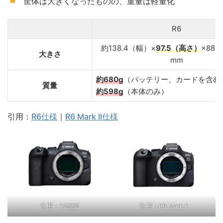
筐体は大きくなったものの、重量は軽量化
R6
約138.4（幅）×
97.5（高さ）
×88
大きさ
mm
約680g
（バッテリー、カードを含む
質量
約598g
（本体のみ）
引用：
R6仕様
｜
R6 Mark II仕様
引用：
引用：
R6概要
R6 Mark II