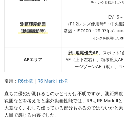
ティングを採用したRF
EV‒5～2
※
（F1.2レンズ使用時
・中央測距
測距輝度範囲
常温・ISO100・29.97fps）※
（動画撮影時）
DS（
ィングを採用したRF
顔+追尾優先AF
、スポット1点A
AFエリア
AF（上下左右）、領域拡大AF
ージゾーンAF（縦）、ラー
引用：
R6仕様
｜
R6 Mark II仕様
直ちに優劣が測れるものかどうかは不明ですが、測距輝度
範囲などを考えると案外動画性能では、R6もR6 Mark IIと
大差なく、むしろ優っている部分もあるのではないかと素
人目で感じる内容でした。