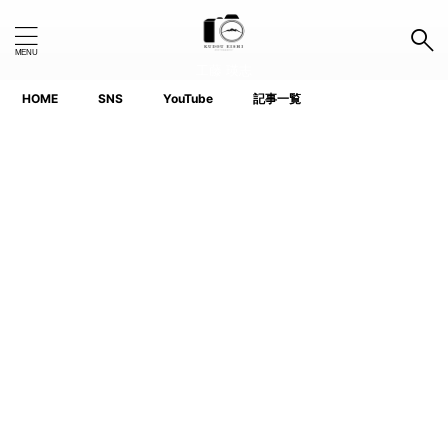
工藤 瑛志
HOME
SNS
YouTube
記事一覧
Search Button
Search
for:
タグ
1.0インチ以下
APS-C
Canon
Fujifilm
GoPro
iPhone
Lightroom
Nikon
Photoshop
Premiere Pro
ProGrade
SanDisk
SIGMA
SIRUI
SONY
TTArtisan
voigtlander(フォクトレンダー)
YouTube