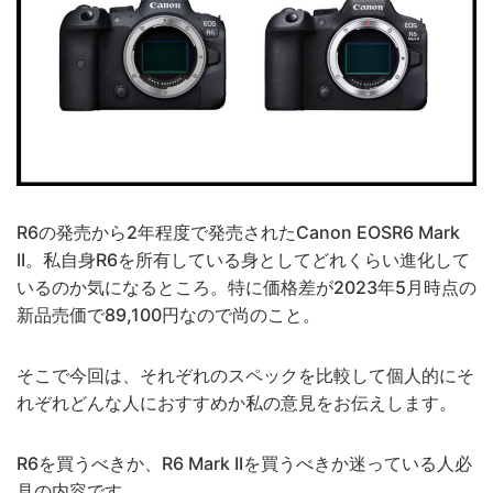
APO-LANTHAR 35mm F2の組
み合わせは"最高"だった。｜作
例
2025/10/15
【作例】voigtlander(フォクト
レンダー) APO-
LANTHAR35mm F2
R6の発売から2年程度で発売されたCanon EOSR6 Mark
Asphericalで撮影した写真たち
II。私自身R6を所有している身としてどれくらい進化して
2025/9/20
いるのか気になるところ。特に価格差が2023年5月時点の
新品売価で89,100円なので尚のこと。
【高原】人生で一度は見たい、
そこで今回は、それぞれのスペックを比較して個人的にそ
長野の絶景旅｜長門・霧ヶ峰・
れぞれどんな人におすすめか私の意見をお伝えします。
原村（八ヶ岳）
2025/9/6
R6を買うべきか、R6 Mark IIを買うべきか迷っている人必
見の内容です。