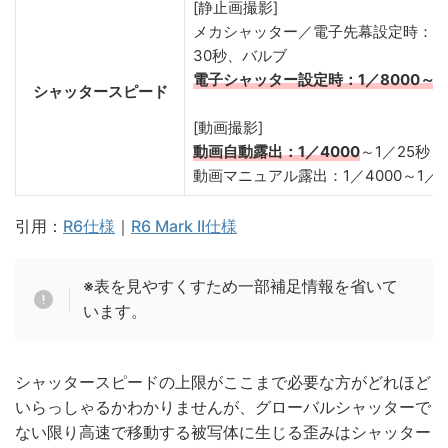
[静止画撮影]
メカシャッター／電子先幕設定時：1／
30秒、バルブ
電子シャッター設定時：1／8000～0.
シャッタースピード
[動画撮影]
動画自動露出：1／4000
～1／25秒
動画マニュアル露出：1／4000～1／8
引用：
R6仕様
｜
R6 Mark II仕様
※表を見やすくすため一部補足情報を省いて
います。
シャッタースピードの上限がここまで必要な方がどれほど
いらっしゃるかわかりませんが、グローバルシャッターで
ない限り高速で移動する被写体に生じる歪みはシャッター