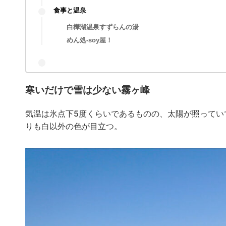
寒いだけで雪は少ない霧ヶ峰
頂上へ
すべてがフォトジェニック
富士見台へハイキング
食事と温泉
白樺湖温泉すずらんの湯
めん処-soy屋！