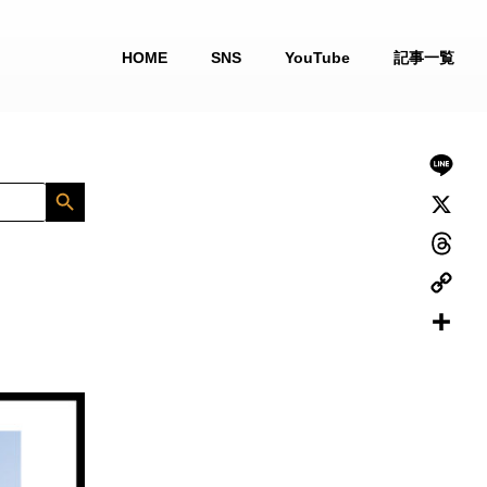
HOME
SNS
YouTube
記事一覧
L
i
X
n
T
e
h
C
r
o
共
e
p
有
a
y
d
L
s
i
Search Button