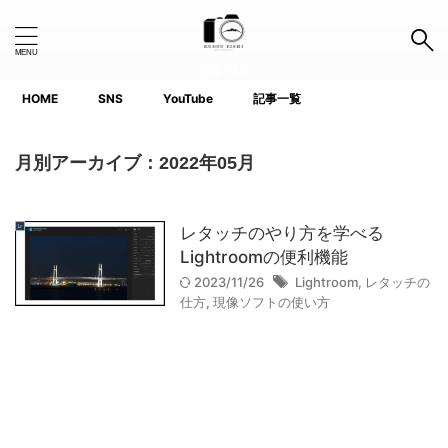
工藤 瑛志
HOME
SNS
YouTube
記事一覧
Search Button
Search
for:
月別アーカイブ：2022年05月
タグ
レタッチのやり方を学べる
1.0インチ以下
APS-C
Canon
Fujifilm
GoPro
Lightroomの便利機能
2023/11/26
Lightroom
,
レタッチの
iPhone
Lightroom
Nikon
Photoshop
仕方
,
現像ソフトの使い方
Premiere Pro
ProGrade
SanDisk
SIGMA
SIRUI
SONY
TTArtisan
voigtlander(フォクトレンダー)
YouTube