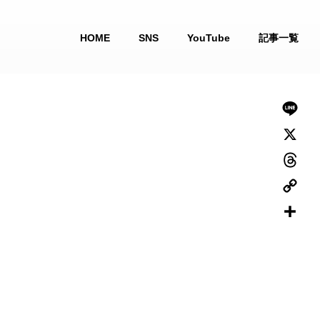
HOME
SNS
YouTube
記事一覧
L
i
X
n
T
e
h
C
r
o
共
e
p
有
a
y
d
L
s
i