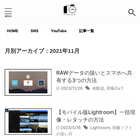
工藤 瑛志
HOME
SNS
YouTube
記事一覧
Search Button
Search
for:
月別アーカイブ：2021年11月
タグ
RAWデータの扱いとスマホへ共
1.0インチ以下
APS-C
Canon
Fujifilm
GoPro
有する3つの方法
2023/11/26
体験談
,
初級/Lv.1
iPhone
Lightroom
Nikon
Photoshop
Premiere Pro
ProGrade
SanDisk
SIGMA
【モバイル版Lightroom】一括現
SIRUI
SONY
TTArtisan
像・レタッチの方法
2023/5/16
Lightroom
,
現像ソフト
voigtlander(フォクトレンダー)
YouTube
の使い方