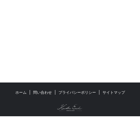
オールドレンズ
カメラの知識
コンパクトデジタルカメラ
フルサイズ
プリセット
プロ志望/Lv.4
マイクロフォーサーズ
マニュアルレンズ
マーケティング
ミラーレス一眼カメラ
レコーダー
レタッチの仕方
レンズの知識
一眼レフカメラ
体験談
作例
作例集
初級/Lv.1
動画制作
基礎/Lv.2
応用/Lv.3
撮影のコツ
機材レビュー
ホーム
問い合わせ
プライバシーポリシー
サイトマップ
機材購入
特集記事
現像ソフトの使い方
考察
工藤 瑛志
© 2025 Eishi Kudou. ALL RIGHTS RESERVED
【実写レビュー】Sigma fp Lと